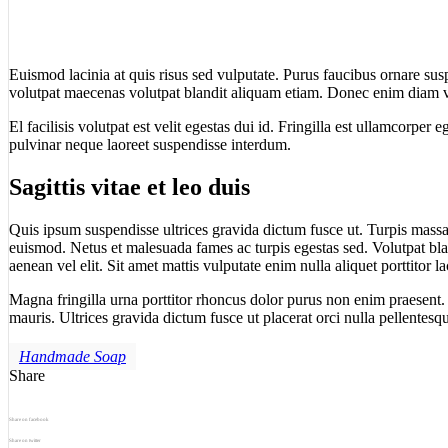
Euismod lacinia at quis risus sed vulputate. Purus faucibus ornare sus
volutpat maecenas volutpat blandit aliquam etiam. Donec enim diam vu
El facilisis volutpat est velit egestas dui id. Fringilla est ullamcorper
pulvinar neque laoreet suspendisse interdum.
Sagittis vitae et leo duis
Quis ipsum suspendisse ultrices gravida dictum fusce ut. Turpis massa
euismod. Netus et malesuada fames ac turpis egestas sed. Volutpat bla
aenean vel elit. Sit amet mattis vulputate enim nulla aliquet porttitor la
Magna fringilla urna porttitor rhoncus dolor purus non enim praesent. 
mauris. Ultrices gravida dictum fusce ut placerat orci nulla pellentesq
Handmade Soap
Share
Share on facebook
Share on twitter