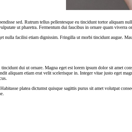
pendisse sed. Rutrum tellus pellentesque eu tincidunt tortor aliquam nul
lputate ut pharetra. Fermentum dui faucibus in ornare quam viverra orci
 eget nulla facilisi etiam dignissim. Fringilla ut morbi tincidunt augue. M
 tincidunt dui ut ornare. Magna eget est lorem ipsum dolor sit amet cons
ndit aliquam etiam erat velit scelerisque in. Integer vitae justo eget m
cus.
Habitasse platea dictumst quisque sagittis purus sit amet volutpat conse
ue.